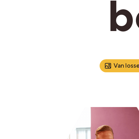
b
Van losse