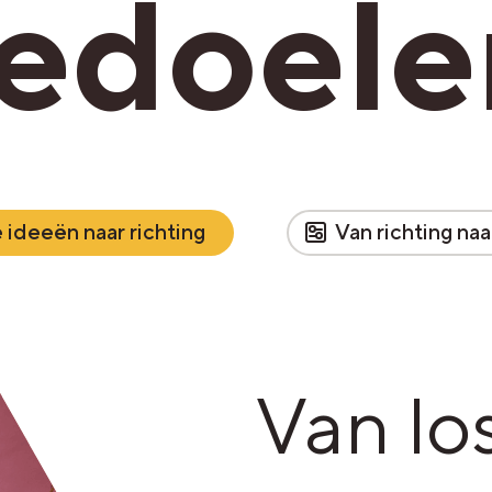
edoele
 ideeën naar richting
Van richting naa
Van lo