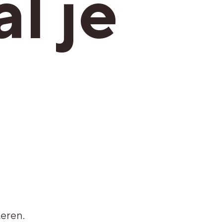
l je
.
eren.