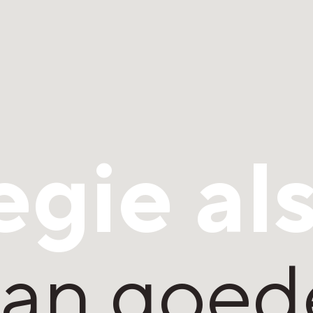
egie al
van goed