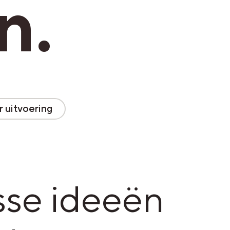
n.
r uitvoering
sse ideeën