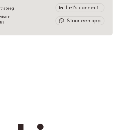
Let’s connect
strateeg
ise.nl
Stuur een app
457