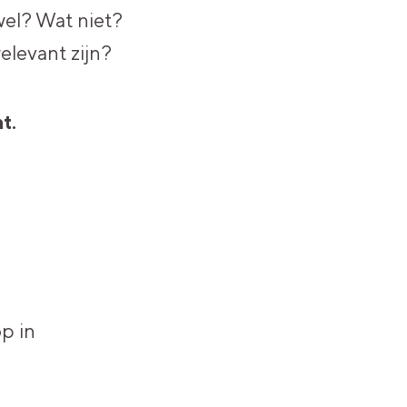
el? Wat niet?
elevant zijn?
t.
op in