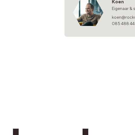
Koen
Eigenaar & 
koen@rockw
085 488 4