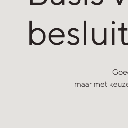
beslui
Goed
maar met keuzes