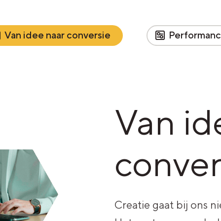
Van idee naar conversie
Performan
Van id
conver
Creatie gaat bij ons 