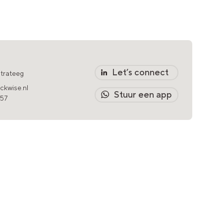
Let’s connect
strateeg
ckwise.nl
Stuur een app
457