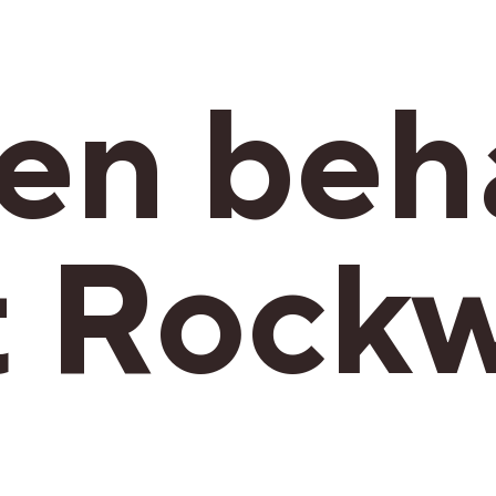
en beha
 Rockw