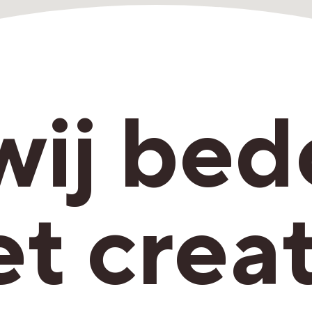
wij bed
t creat