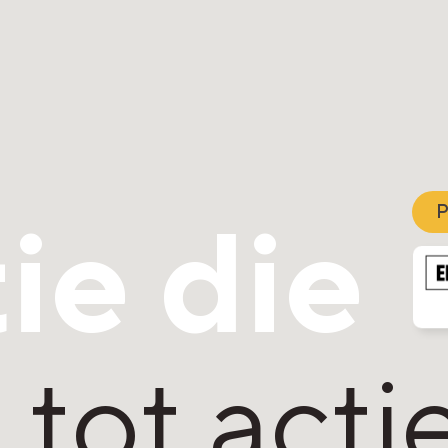
ie die
P
tot actie