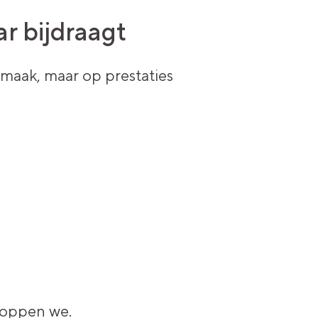
r bijdraagt
smaak, maar op prestaties
toppen we.