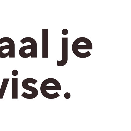
al je
ise.