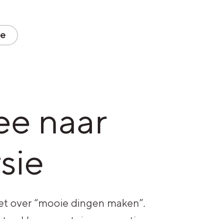
ce
ee naar
sie
niet over “mooie dingen maken”.