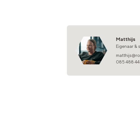
Matthijs
Eigenaar & 
matthijs@ro
085 488 4