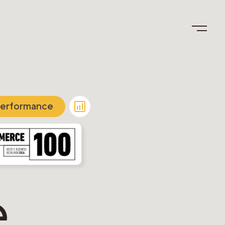
erformance
.