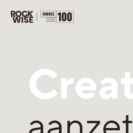
Creat
aanzet 