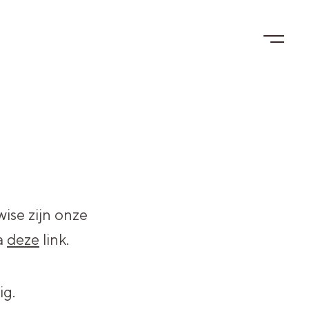
ise zijn onze
a
deze
link.
g.