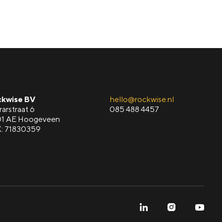
kwise BV
hello@rockwise.nl
rarstraat 6
085 488 4457
1 AE Hoogeveen
: 71830359