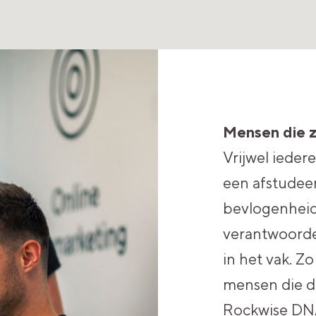
Mensen die z
Vrijwel ieder
een afstudeer
bevlogenheid.
verantwoordel
n in
in het vak. Z
mensen die de
or
Rockwise DNA