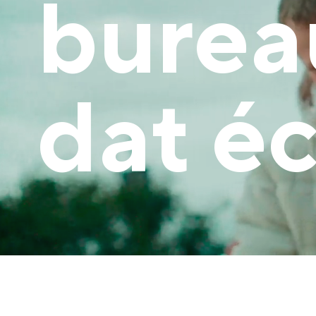
burea
dat éc